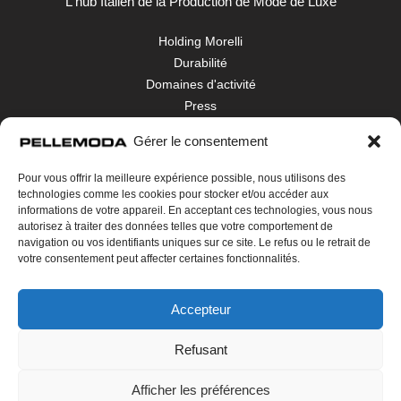
L'hub Italien de la Production de Mode de Luxe
Holding Morelli
Durabilité
Domaines d'activité
Press
Contacts
Gérer le consentement
Dénonciation
Pour vous offrir la meilleure expérience possible, nous utilisons des
Area Download
technologies comme les cookies pour stocker et/ou accéder aux
Politique en matière de cookies
informations de votre appareil. En acceptant ces technologies, vous nous
autorisez à traiter des données telles que votre comportement de
navigation ou vos identifiants uniques sur ce site. Le refus ou le retrait de
Suivez-nous sur
votre consentement peut affecter certaines fonctionnalités.
Accepteur
Refusant
Afficher les préférences
© 2026 Pellemoda - P.IVA 06244520489