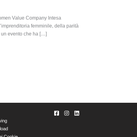
o Women Value Company Intesa
imprenditoria femminile, della parità
i un evento che ha […]
wing
load
ei Cookie