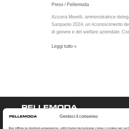
Morelli
Press
/
Pellemoda
premiata
a
Azzurra Morelli, amministratrice dele
Firenze
Sanpaolo 2024, un riconoscimento dedic
al
di genere e del welfare aziendale. Co
Women
Value
Leggi tutto »
Company
di
Intesa
Sanpaolo
Gestisci il consenso
Gestione dei Cookie
Per offrire le migliori esperienze, utilizziamo tecnologie come i cookie per arc