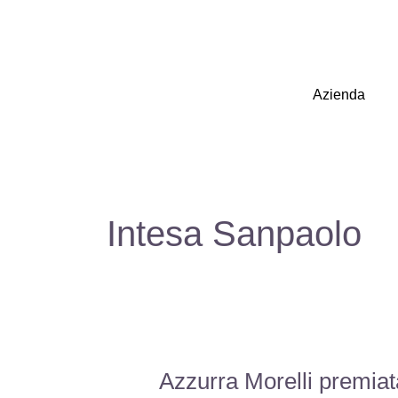
Vai
al
contenuto
Azienda
Intesa Sanpaolo
Azzurra Morelli premia
Azzurra