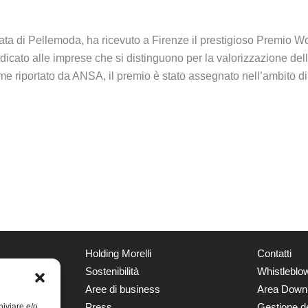
gata di Pellemoda, ha ricevuto a Firenze il prestigioso Premi
ato alle imprese che si distinguono per la valorizzazione dell’
me riportato da ANSA, il premio è stato assegnato nell’ambito d
Holding Morelli
Contatti
Sostenibilità
Whistleblo
Aree di business
Area Down
Press
Gestione d
hiviare e/o