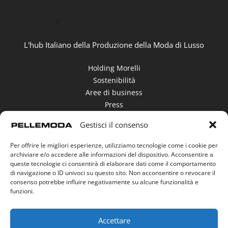
IT
L'hub Italiano della Produzione della Moda di Lusso
Holding Morelli
Sostenibilità
Aree di business
Press
Contatti
Gestisci il consenso
Whistleblowing
Per offrire le migliori esperienze, utilizziamo tecnologie come i cookie per
Area Download
archiviare e/o accedere alle informazioni del dispositivo. Acconsentire a
Gestione dei Cookie
queste tecnologie ci consentirà di elaborare dati come il comportamento
di navigazione o ID univoci su questo sito. Non acconsentire o revocare il
consenso potrebbe influire negativamente su alcune funzionalità e
Seguici su
funzioni.
Accettare