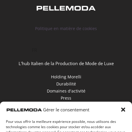
Politique en matière de cookies
FR
L'hub Italien de la Production de Mode de Luxe
Holding Morelli
Durabilité
Domaines d'activité
Press
Contacts
Gérer le consentement
Dénonciation
Pour vous offrir la meilleure expérience possible, nous utilisons des
Area Download
technologies comme les cookies pour stocker et/ou accéder aux
Politique en matière de cookies