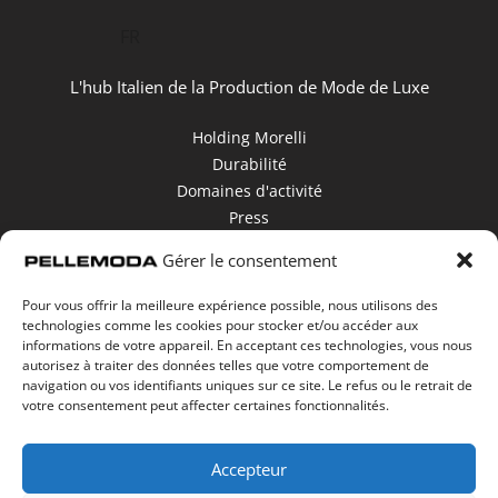
FR
L'hub Italien de la Production de Mode de Luxe
Holding Morelli
Durabilité
Domaines d'activité
Press
Contacts
Gérer le consentement
Dénonciation
Pour vous offrir la meilleure expérience possible, nous utilisons des
Area Download
technologies comme les cookies pour stocker et/ou accéder aux
Politique en matière de cookies
informations de votre appareil. En acceptant ces technologies, vous nous
autorisez à traiter des données telles que votre comportement de
navigation ou vos identifiants uniques sur ce site. Le refus ou le retrait de
Suivez-nous sur
votre consentement peut affecter certaines fonctionnalités.
Accepteur