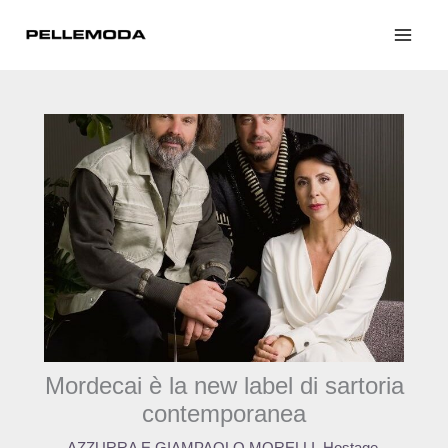
Skip
to
content
Mordecai è la new label di sartoria
contemporanea
AZZURRA E GIAMPAOLO MORELLI
,
Hostage
,